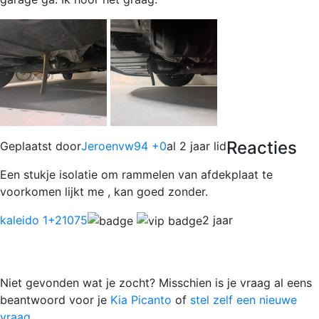
Reacties
Geplaatst door
Jeroenvw94 +0
al 2 jaar lid
Een stukje isolatie om rammelen van afdekplaat te
voorkomen lijkt me , kan goed zonder.
kaleido 1
+21075
2 jaar
Niet gevonden wat je zocht? Misschien is je vraag al eens
beantwoord voor je
Kia Picanto
of
stel zelf een nieuwe
vraag.