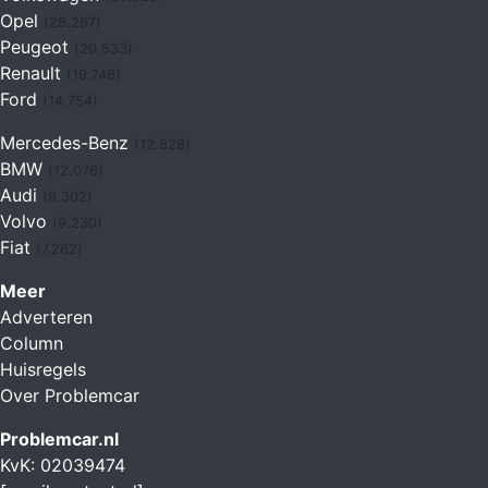
Opel
(28.287)
Peugeot
(20.533)
Renault
(19.746)
Ford
(14.754)
Mercedes-Benz
(12.828)
BMW
(12.076)
Audi
(9.302)
Volvo
(9.230)
Fiat
(7.262)
Meer
Adverteren
Column
Huisregels
Over Problemcar
Problemcar.nl
KvK: 02039474