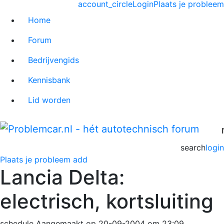
account_circle
Login
Plaats je probleem
Home
Forum
Bedrijvengids
Kennisbank
Lid worden
search
login
Plaats je probleem
add
Lancia Delta:
electrisch, kortsluiting
schedule
Aangemaakt op 20-09-2004 om 23:09