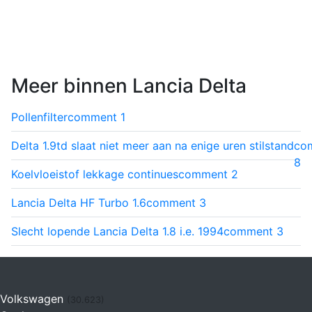
Meer binnen Lancia Delta
Pollenfilter
comment
1
Delta 1.9td slaat niet meer aan na enige uren stilstand
co
8
Koelvloeistof lekkage continues
comment
2
Lancia Delta HF Turbo 1.6
comment
3
Slecht lopende Lancia Delta 1.8 i.e. 1994
comment
3
Volkswagen
(30.623)