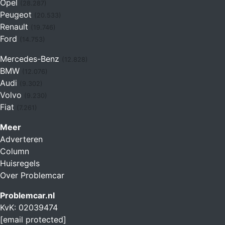
Opel
(28.287)
Peugeot
(20.533)
Renault
(19.746)
Ford
(14.753)
Mercedes-Benz
(12.828)
BMW
(12.076)
Audi
(9.302)
Volvo
(9.230)
Fiat
(7.261)
Meer
Adverteren
Column
Huisregels
Over Problemcar
Problemcar.nl
KvK: 02039474
[email protected]