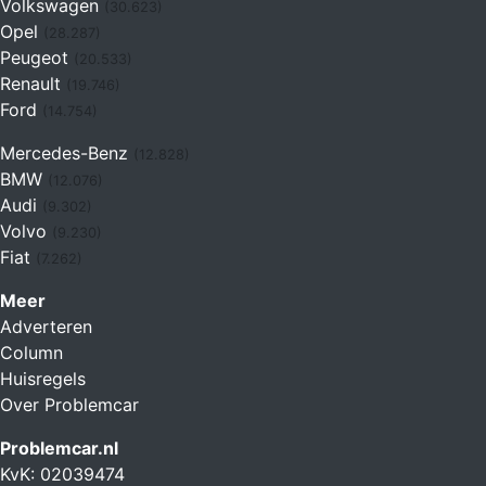
Volkswagen
(30.623)
Opel
(28.287)
Peugeot
(20.533)
Renault
(19.746)
Ford
(14.754)
Mercedes-Benz
(12.828)
BMW
(12.076)
Audi
(9.302)
Volvo
(9.230)
Fiat
(7.262)
Meer
Adverteren
Column
Huisregels
Over Problemcar
Problemcar.nl
KvK: 02039474