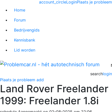
account_circle
Login
Plaats je probleem
Home
Forum
Bedrijvengids
Kennisbank
Lid worden
search
login
Plaats je probleem
add
Land Rover Freelander
1999: Freelander 1.8i
schedule
Aangemaakt op 02-08-2025 om 22:06