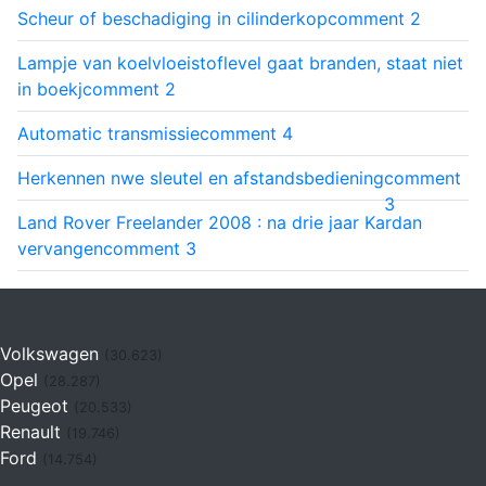
Scheur of beschadiging in cilinderkop
comment
2
Lampje van koelvloeistoflevel gaat branden, staat niet
in boekj
comment
2
Automatic transmissie
comment
4
Herkennen nwe sleutel en afstandsbediening
comment
3
Land Rover Freelander 2008 : na drie jaar Kardan
vervangen
comment
3
Volkswagen
(30.623)
Opel
(28.287)
Peugeot
(20.533)
Renault
(19.746)
Ford
(14.754)