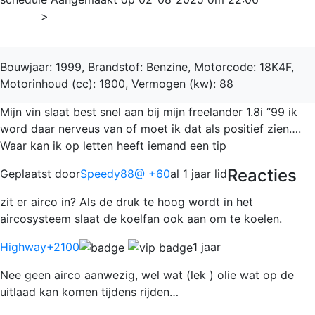
Home
>
Freelander
Bouwjaar: 1999, Brandstof: Benzine, Motorcode: 18K4F,
Motorinhoud (cc): 1800, Vermogen (kw): 88
Mijn vin slaat best snel aan bij mijn freelander 1.8i “99 ik
word daar nerveus van of moet ik dat als positief zien….
Waar kan ik op letten heeft iemand een tip
Reacties
Geplaatst door
Speedy88@ +60
al 1 jaar lid
zit er airco in? Als de druk te hoog wordt in het
aircosysteem slaat de koelfan ook aan om te koelen.
Highway
+2100
1 jaar
Nee geen airco aanwezig, wel wat (lek ) olie wat op de
uitlaad kan komen tijdens rijden…