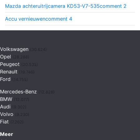
Mazda achteruitrijcamera KD53-V7-535
comment
2
Accu vernieuwen
comment
4
Volkswagen
(30.624)
Opel
(28.288)
Peugeot
(20.535)
Renault
(19.746)
Ford
(14.755)
Mercedes-Benz
(12.828)
BMW
(12.077)
Audi
(9.302)
Volvo
(9.230)
Fiat
(7.262)
Meer