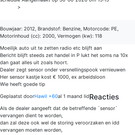
Home
>
CX-5
Bouwjaar: 2012, Brandstof: Benzine, Motorcode: PE,
Motorinhoud (cc): 2000, Vermogen (kw): 118
Moeilijk auto uit te zetten radio etc blijft aan
Bericht blijft steeds zet handel in P lukt het soms na 10x
dan gaat alles uit zoals hoort.
Dealer zegt sensor onder versnellingspook vernieuwen
Her sensor kastje kost € 1000, ex arbeidsloon
Wie heeft goede tip
Reacties
Geplaatst door
Hawil +60
al 1 maand lid
Als de dealer aangeeft dat de betreffende `sensor`
vervangen dient te worden,
dan zal deze ook wel de storing veroorzaken en idd
vervangen moeten worden,