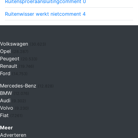
Ruitensproeraansluiting
comment
0
Ruitenwisser werkt niet
comment
4
Volkswagen
(30.623)
Opel
(28.287)
Peugeot
(20.533)
Renault
(19.746)
Ford
(14.753)
Mercedes-Benz
(12.828)
BMW
(12.076)
Audi
(9.302)
Volvo
(9.230)
Fiat
(7.261)
Meer
Adverteren