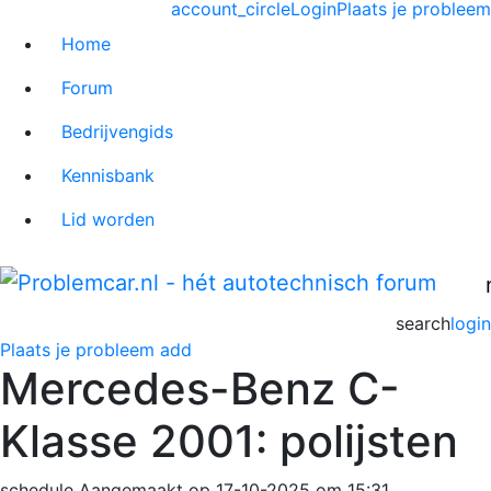
account_circle
Login
Plaats je probleem
Home
Forum
Bedrijvengids
Kennisbank
Lid worden
search
login
Plaats je probleem
add
Mercedes-Benz C-
Klasse 2001: polijsten
schedule
Aangemaakt op 17-10-2025 om 15:31