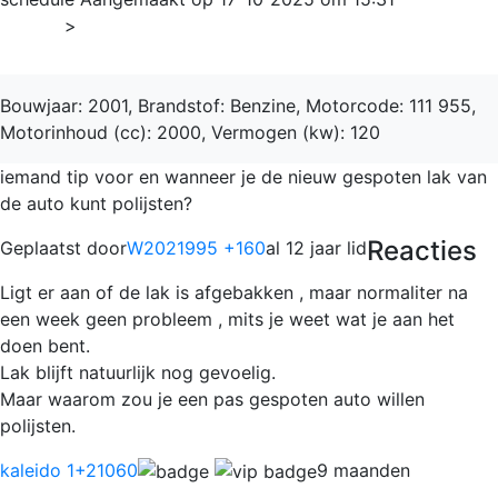
Home
>
C-Klasse
Bouwjaar: 2001, Brandstof: Benzine, Motorcode: 111 955,
Motorinhoud (cc): 2000, Vermogen (kw): 120
iemand tip voor en wanneer je de nieuw gespoten lak van
de auto kunt polijsten?
Reacties
Geplaatst door
W2021995 +160
al 12 jaar lid
Ligt er aan of de lak is afgebakken , maar normaliter na
een week geen probleem , mits je weet wat je aan het
doen bent.
Lak blijft natuurlijk nog gevoelig.
Maar waarom zou je een pas gespoten auto willen
polijsten.
kaleido 1
+21060
9 maanden