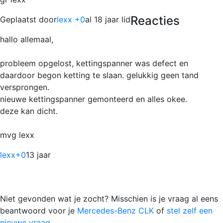
Reacties
Geplaatst door
lexx +0
al 18 jaar lid
hallo allemaal,
probleem opgelost, kettingspanner was defect en
daardoor begon ketting te slaan. gelukkig geen tand
versprongen.
nieuwe kettingspanner gemonteerd en alles okee.
deze kan dicht.
mvg lexx
lexx
+0
13 jaar
Niet gevonden wat je zocht? Misschien is je vraag al eens
beantwoord voor je
Mercedes-Benz CLK
of
stel zelf een
nieuwe vraag.