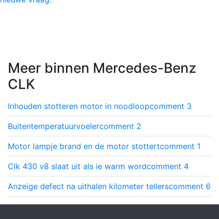
Meer binnen Mercedes-Benz
CLK
Inhouden stotteren motor in noodloop
comment
3
Buitentemperatuurvoeler
comment
2
Motor lampje brand en de motor stottert
comment
1
Clk 430 v8 slaat uit als ie warm word
comment
4
Anzeige defect na uithalen kilometer tellers
comment
6