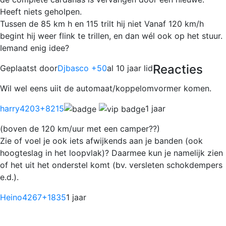
Heeft niets geholpen.
Tussen de 85 km h en 115 trilt hij niet Vanaf 120 km/h
begint hij weer flink te trillen, en dan wél ook op het stuur.
Iemand enig idee?
Reacties
Geplaatst door
Djbasco +50
al 10 jaar lid
Wil wel eens uiit de automaat/koppelomvormer komen.
harry4203
+8215
1 jaar
(boven de 120 km/uur met een camper??)
Zie of voel je ook iets afwijkends aan je banden (ook
hoogteslag in het loopvlak)? Daarmee kun je namelijk zien
of het uit het onderstel komt (bv. versleten schokdempers
e.d.).
Heino4267
+1835
1 jaar