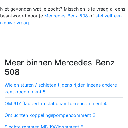
Niet gevonden wat je zocht? Misschien is je vraag al eens
beantwoord voor je
Mercedes-Benz 508
of
stel zelf een
nieuwe vraag.
Meer binnen Mercedes-Benz
508
Wielen sturen / schieten tijdens rijden ineens andere
kant op
comment
5
OM 617 fladdert in stationair toeren
comment
4
Ontluchten koppelingspompen
comment
3
Slechte remmen MB 1981
comment
5