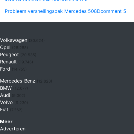
Probleem versnellingsbak Mercedes 508D
comment
5
Volkswagen
(30.624)
Opel
(28.288)
Peugeot
(20.535)
Renault
(19.746)
Ford
(14.755)
Mercedes-Benz
(12.828)
BMW
(12.077)
Audi
(9.302)
Volvo
(9.230)
Fiat
(7.262)
Meer
Adverteren