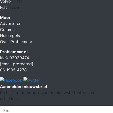
Volvo
(9.230)
Fiat
(7.264)
Meer
Adverteren
Column
Huisregels
Over Problemcar
Problemcar.nl
KvK: 02039474
[email protected]
06 1995 4278
Aanmelden nieuwsbrief
En blijf op de hoogte van de nieuwste features en
artikelen