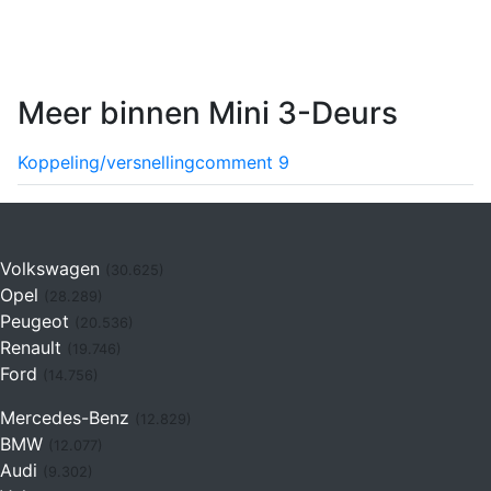
Meer binnen Mini 3-Deurs
Koppeling/versnelling
comment
9
Volkswagen
(30.625)
Opel
(28.289)
Peugeot
(20.536)
Renault
(19.746)
Ford
(14.756)
Mercedes-Benz
(12.829)
BMW
(12.077)
Audi
(9.302)