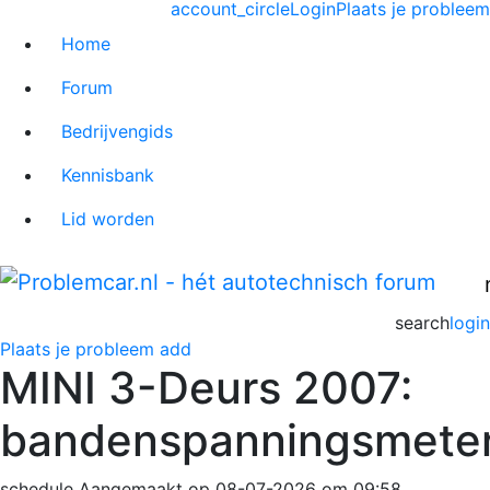
account_circle
Login
Plaats je probleem
Home
Forum
Bedrijvengids
Kennisbank
Lid worden
search
login
Plaats je probleem
add
MINI 3-Deurs 2007:
bandenspanningsmete
schedule
Aangemaakt op 08-07-2026 om 09:58