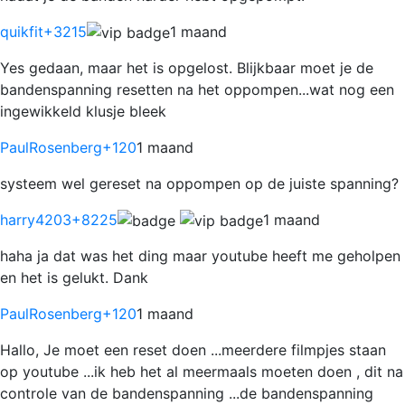
quikfit
+3215
1 maand
Yes gedaan, maar het is opgelost. Blijkbaar moet je de
bandenspanning resetten na het oppompen...wat nog een
ingewikkeld klusje bleek
PaulRosenberg
+120
1 maand
systeem wel gereset na oppompen op de juiste spanning?
harry4203
+8225
1 maand
haha ja dat was het ding maar youtube heeft me geholpen
en het is gelukt. Dank
PaulRosenberg
+120
1 maand
Hallo, Je moet een reset doen ...meerdere filmpjes staan
op youtube ...ik heb het al meermaals moeten doen , dit na
controle van de bandenspanning ...de bandenspanning