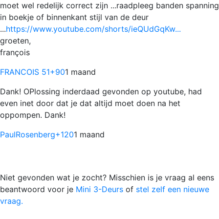
moet wel redelijk correct zijn ...raadpleeg banden spanning
in boekje of binnenkant stijl van de deur
...
https://www.youtube.com/shorts/ieQUdGqKw...
groeten,
françois
FRANCOIS 51
+90
1 maand
Dank! OPlossing inderdaad gevonden op youtube, had
even inet door dat je dat altijd moet doen na het
oppompen. Dank!
PaulRosenberg
+120
1 maand
Niet gevonden wat je zocht? Misschien is je vraag al eens
beantwoord voor je
Mini 3-Deurs
of
stel zelf een nieuwe
vraag.