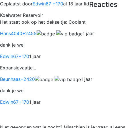
Reacties
Geplaatst door
Edwin67 +170
al 18 jaar lid
Koelwater Reservoir
Het staat ook op het dekseltje: Coolant
Hans4040
+2455
1 jaar
dank je wel
Edwin67
+170
1 jaar
Expansievaatje...
Beunhaas
+2420
1 jaar
dank je wel
Edwin67
+170
1 jaar
Niet gevonden wat je zocht? Misschien is je vraag al eens