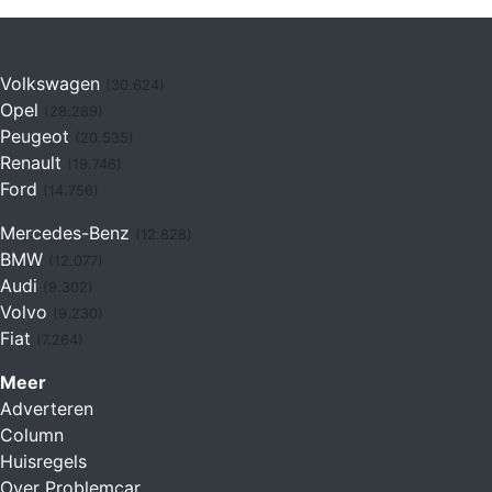
Volkswagen
(30.624)
Opel
(28.289)
Peugeot
(20.535)
Renault
(19.746)
Ford
(14.756)
Mercedes-Benz
(12.828)
BMW
(12.077)
Audi
(9.302)
Volvo
(9.230)
Fiat
(7.264)
Meer
Adverteren
Column
Huisregels
Over Problemcar