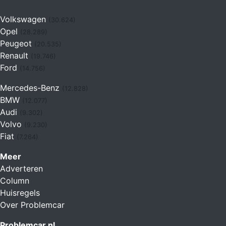
Volkswagen
(30.624)
Opel
(28.289)
Peugeot
(20.535)
Renault
(19.746)
Ford
(14.756)
Mercedes-Benz
(12.828)
BMW
(12.077)
Audi
(9.302)
Volvo
(9.230)
Fiat
(7.264)
Meer
Adverteren
Column
Huisregels
Over Problemcar
Problemcar.nl