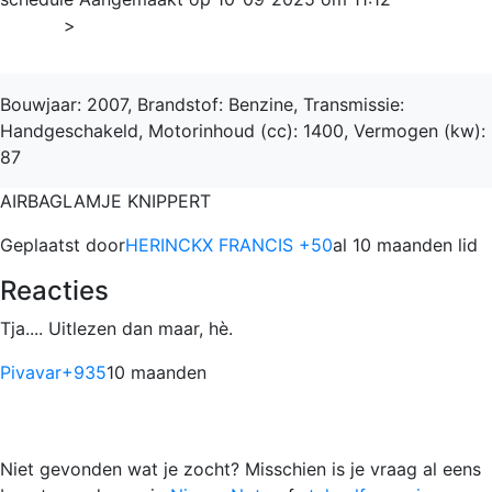
Home
>
Note
Bouwjaar: 2007, Brandstof: Benzine, Transmissie:
Handgeschakeld, Motorinhoud (cc): 1400, Vermogen (kw):
87
AIRBAGLAMJE KNIPPERT
Geplaatst door
HERINCKX FRANCIS +50
al 10 maanden lid
Reacties
Tja.... Uitlezen dan maar, hè.
Pivavar
+935
10 maanden
Niet gevonden wat je zocht? Misschien is je vraag al eens