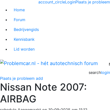
account_circle
Login
Plaats je probleem
Home
Forum
Bedrijvengids
Kennisbank
Lid worden
search
login
Plaats je probleem
add
Nissan Note 2007:
AIRBAG
schedule
Aangemaakt op 10-09-2025 om 11:12