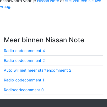
beantwoord voor je
Nissan Note
of
stel zelf een nieuwe
vraag.
Meer binnen Nissan Note
Radio code
comment
4
Radio code
comment
2
Auto wil niet meer starten
comment
2
Radio code
comment
1
Radiocode
comment
0