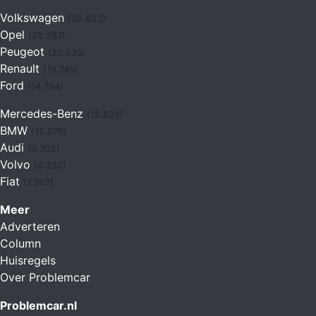
Volkswagen
(30.623)
Opel
(28.287)
Peugeot
(20.533)
Renault
(19.746)
Ford
(14.754)
Mercedes-Benz
(12.828)
BMW
(12.076)
Audi
(9.302)
Volvo
(9.230)
Fiat
(7.262)
Meer
Adverteren
Column
Huisregels
Over Problemcar
Problemcar.nl