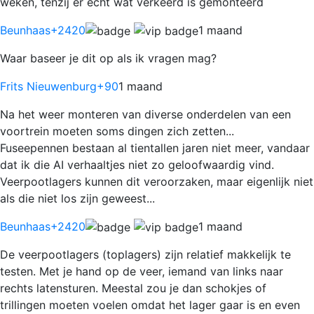
weken, tenzij er echt wat verkeerd is gemonteerd
Beunhaas
+2420
1 maand
Waar baseer je dit op als ik vragen mag?
Frits Nieuwenburg
+90
1 maand
Na het weer monteren van diverse onderdelen van een
voortrein moeten soms dingen zich zetten...
Fuseepennen bestaan al tientallen jaren niet meer, vandaar
dat ik die AI verhaaltjes niet zo geloofwaardig vind.
Veerpootlagers kunnen dit veroorzaken, maar eigenlijk niet
als die niet los zijn geweest...
Beunhaas
+2420
1 maand
De veerpootlagers (toplagers) zijn relatief makkelijk te
testen. Met je hand op de veer, iemand van links naar
rechts latensturen. Meestal zou je dan schokjes of
trillingen moeten voelen omdat het lager gaar is en even