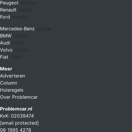
Peugeot
(20.535)
Renault
(19.746)
Ford
(14.755)
Mercedes-Benz
(12.828)
BMW
(12.077)
Audi
(9.302)
Volvo
(9.230)
Fiat
(7.262)
Meer
Adverteren
Column
Huisregels
Over Problemcar
Problemcar.nl
KvK: 02039474
[email protected]
06 1995 4278