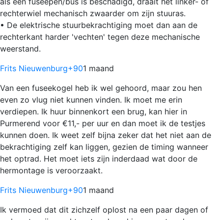
als een fuseepen/bus is beschadigd, draait het linker- of
rechterwiel mechanisch zwaarder om zijn stuuras.
• De elektrische stuurbekrachtiging moet dan aan de
rechterkant harder 'vechten' tegen deze mechanische
weerstand.
Frits Nieuwenburg
+90
1 maand
Van een fuseekogel heb ik wel gehoord, maar zou hen
even zo vlug niet kunnen vinden. Ik moet me erin
verdiepen. Ik huur binnenkort een brug, kan hier in
Purmerend voor €11,- per uur en dan moet ik de testjes
kunnen doen. Ik weet zelf bijna zeker dat het niet aan de
bekrachtiging zelf kan liggen, gezien de timing wanneer
het optrad. Het moet iets zijn inderdaad wat door de
hermontage is veroorzaakt.
Frits Nieuwenburg
+90
1 maand
Ik vermoed dat dit zichzelf oplost na een paar dagen of