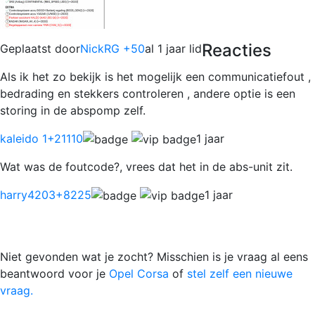
Reacties
Geplaatst door
NickRG +50
al 1 jaar lid
Als ik het zo bekijk is het mogelijk een communicatiefout ,
bedrading en stekkers controleren , andere optie is een
storing in de abspomp zelf.
kaleido 1
+21110
1 jaar
Wat was de foutcode?, vrees dat het in de abs-unit zit.
harry4203
+8225
1 jaar
Niet gevonden wat je zocht? Misschien is je vraag al eens
beantwoord voor je
Opel Corsa
of
stel zelf een nieuwe
vraag.