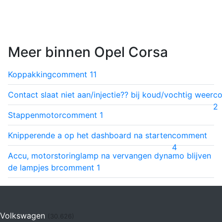
Meer binnen Opel Corsa
Koppakking
comment
11
Contact slaat niet aan/injectie?? bij koud/vochtig weer
c
2
Stappenmotor
comment
1
Knipperende a op het dashboard na starten
comment
4
Accu, motorstoringlamp na vervangen dynamo blijven
de lampjes br
comment
1
Volkswagen
(30.626)