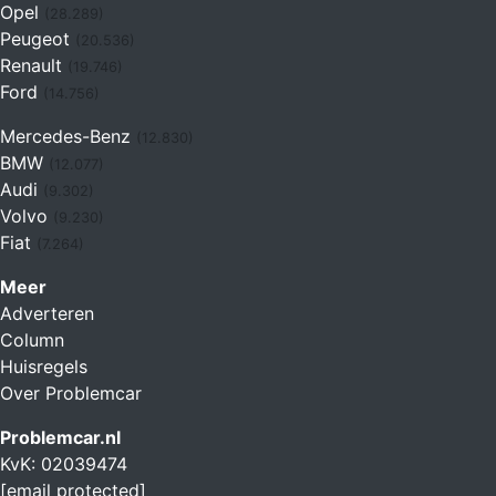
Opel
(28.289)
Peugeot
(20.536)
Renault
(19.746)
Ford
(14.756)
Mercedes-Benz
(12.830)
BMW
(12.077)
Audi
(9.302)
Volvo
(9.230)
Fiat
(7.264)
Meer
Adverteren
Column
Huisregels
Over Problemcar
Problemcar.nl
KvK: 02039474
[email protected]