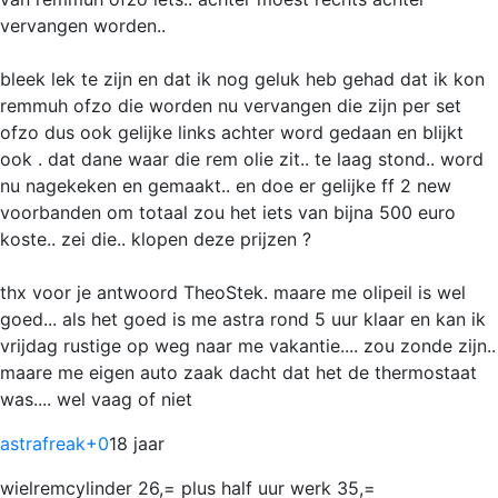
vervangen worden..
bleek lek te zijn en dat ik nog geluk heb gehad dat ik kon
remmuh ofzo die worden nu vervangen die zijn per set
ofzo dus ook gelijke links achter word gedaan en blijkt
ook . dat dane waar die rem olie zit.. te laag stond.. word
nu nagekeken en gemaakt.. en doe er gelijke ff 2 new
voorbanden om totaal zou het iets van bijna 500 euro
koste.. zei die.. klopen deze prijzen ?
thx voor je antwoord TheoStek. maare me olipeil is wel
goed... als het goed is me astra rond 5 uur klaar en kan ik
vrijdag rustige op weg naar me vakantie.... zou zonde zijn..
maare me eigen auto zaak dacht dat het de thermostaat
was.... wel vaag of niet
astrafreak
+0
18 jaar
wielremcylinder 26,= plus half uur werk 35,=