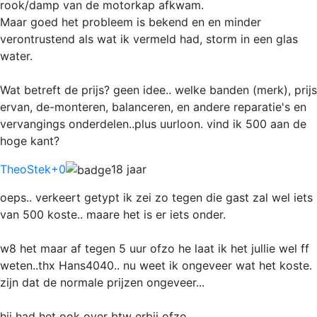
rook/damp van de motorkap afkwam.
Maar goed het probleem is bekend en en minder
verontrustend als wat ik vermeld had, storm in een glas
water.
Wat betreft de prijs? geen idee.. welke banden (merk), prijs
ervan, de-monteren, balanceren, en andere reparatie's en
vervangings onderdelen..plus uurloon. vind ik 500 aan de
hoge kant?
TheoStek
+0
18 jaar
oeps.. verkeert getypt ik zei zo tegen die gast zal wel iets
van 500 koste.. maare het is er iets onder.
w8 het maar af tegen 5 uur ofzo he laat ik het jullie wel ff
weten..thx Hans4040.. nu weet ik ongeveer wat het koste.
zijn dat de normale prijzen ongeveer...
hij had het ook over btw erbij ofzo