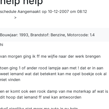
help help
schedule
Aangemaakt op 10-12-2007 om 08:12
Home
>
Astra
Bouwjaar: 1993, Brandstof: Benzine, Motorcode: 1.4
hi
van morgen ging ik ff me wijfie naar der werk brengen
toen ging 1 of ander rood lampje aan met ! dat er in aan
weet iemand wat dat betekent kan me opel boekje ook al
niet vinden
en er komt ook een rook damp van me moterkap af wat is
dit hoop dat iemand ff snel kan antwoorden
durf eigelijke niet meer me auto in nu help....................