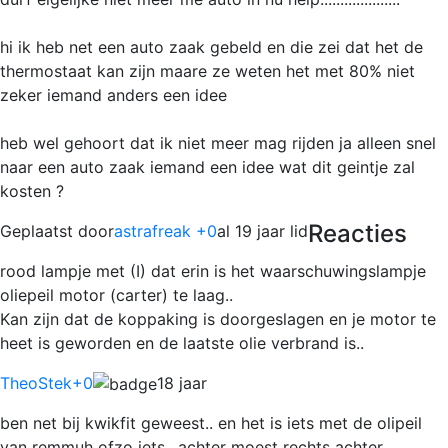
hi ik heb net een auto zaak gebeld en die zei dat het de
thermostaat kan zijn maare ze weten het met 80% niet
zeker iemand anders een idee
heb wel gehoort dat ik niet meer mag rijden ja alleen snel
naar een auto zaak iemand een idee wat dit geintje zal
kosten ?
Reacties
Geplaatst door
astrafreak +0
al 19 jaar lid
rood lampje met (I) dat erin is het waarschuwingslampje
oliepeil motor (carter) te laag..
Kan zijn dat de koppaking is doorgeslagen en je motor te
heet is geworden en de laatste olie verbrand is..
TheoStek
+0
18 jaar
ben net bij kwikfit geweest.. en het is iets met de olipeil
van remmuh ofzo iets.. achter moest rechts achter