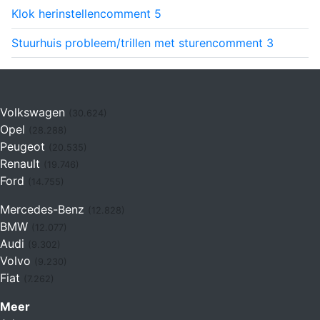
Klok herinstellen
comment
5
Stuurhuis probleem/trillen met sturen
comment
3
Volkswagen
(30.624)
Opel
(28.288)
Peugeot
(20.535)
Renault
(19.746)
Ford
(14.755)
Mercedes-Benz
(12.828)
BMW
(12.077)
Audi
(9.302)
Volvo
(9.230)
Fiat
(7.262)
Meer