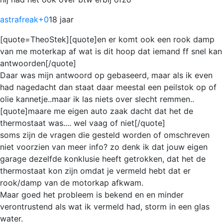
astrafreak
+0
18 jaar
[quote=TheoStek][quote]en er komt ook een rook damp
van me moterkap af wat is dit hoop dat iemand ff snel kan
antwoorden[/quote]
Daar was mijn antwoord op gebaseerd, maar als ik even
had nagedacht dan staat daar meestal een peilstok op of
olie kannetje..maar ik las niets over slecht remmen..
[quote]maare me eigen auto zaak dacht dat het de
thermostaat was.... wel vaag of niet[/quote]
soms zijn de vragen die gesteld worden of omschreven
niet voorzien van meer info? zo denk ik dat jouw eigen
garage dezelfde konklusie heeft getrokken, dat het de
thermostaat kon zijn omdat je vermeld hebt dat er
rook/damp van de motorkap afkwam.
Maar goed het probleem is bekend en en minder
verontrustend als wat ik vermeld had, storm in een glas
water.