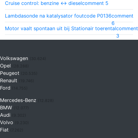
Cruise control: benzine <-> diesel
comment
5
Lambdasonde na katalysator foutcode P0136
comment
6
Motor vaalt spontaan uit bij Stationair toerental
comment
3
Volkswagen
(30.624)
Opel
(28.288)
Peugeot
(20.535)
Renault
(19.746)
Ford
(14.755)
Mercedes-Benz
(12.828)
BMW
(12.077)
Audi
(9.302)
Volvo
(9.230)
Fiat
(7.262)