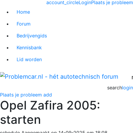
account_circle
Login
Plaats je probleem
Home
Forum
Bedrijvengids
Kennisbank
Lid worden
search
login
Plaats je probleem
add
Opel Zafira 2005:
starten
schedule
Aangemaakt op 14-09-2025 om 18:08