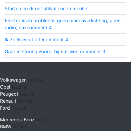
Starten en direct stilvallen
comment
7
Elektronisch probleem, geen binnenverlichting, geen
radio, enz
comment
4
Ik zoek een boite
comment
4
Gaat in storing,vooral bij nat weer
comment
3
Volkswagen
(30.626)
Opel
(28.289)
Peugeot
(20.536)
Renault
(19.746)
Ford
(14.756)
Mercedes-Benz
(12.830)
BMW
(12.077)