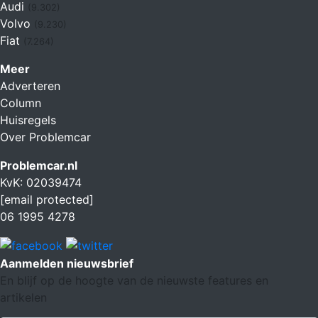
Audi
(9.302)
Volvo
(9.230)
Fiat
(7.264)
Meer
Adverteren
Column
Huisregels
Over Problemcar
Problemcar.nl
KvK: 02039474
[email protected]
06 1995 4278
Aanmelden nieuwsbrief
En blijf op de hoogte van de nieuwste features en
artikelen