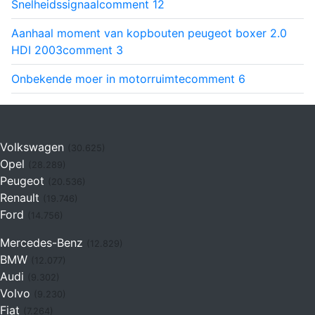
Snelheidssignaal
comment
12
Aanhaal moment van kopbouten peugeot boxer 2.0
HDI 2003
comment
3
Onbekende moer in motorruimte
comment
6
Volkswagen
(30.625)
Opel
(28.289)
Peugeot
(20.536)
Renault
(19.746)
Ford
(14.756)
Mercedes-Benz
(12.829)
BMW
(12.077)
Audi
(9.302)
Volvo
(9.230)
Fiat
(7.264)