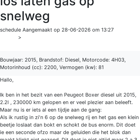
los laten gas op
snelweg
schedule
Aangemaakt op 28-06-2026 om 13:27
Home
>
Boxer
Bouwjaar: 2015, Brandstof: Diesel, Motorcode: 4H03,
Motorinhoud (cc): 2200, Vermogen (kw): 81
Hallo,
Ik ben in het bezit van een Peugeot Boxer diesel uit 2015,
2.2l , 230000 km gelopen en er veel plezier aan beleeft.
Maar nu is er iets al een tijdje aan de gang:
Als ik rustig in zi'n 6 op de snelweg rij en het gas een klein
beetje loslaat dan bokt en schokt de bus enorm. Dit doet
ie een seconde ofzo maar de geluiden die het blok dan
maakt klinkt niet gezond. Dit doet ie niet altijd maar 2 a 3