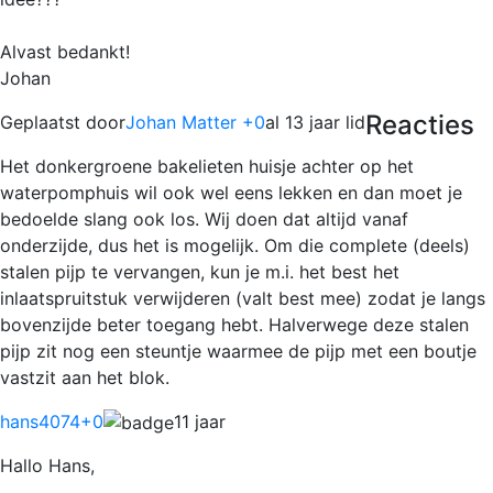
Alvast bedankt!
Johan
Reacties
Geplaatst door
Johan Matter +0
al 13 jaar lid
Het donkergroene bakelieten huisje achter op het
waterpomphuis wil ook wel eens lekken en dan moet je
bedoelde slang ook los. Wij doen dat altijd vanaf
onderzijde, dus het is mogelijk. Om die complete (deels)
stalen pijp te vervangen, kun je m.i. het best het
inlaatspruitstuk verwijderen (valt best mee) zodat je langs
bovenzijde beter toegang hebt. Halverwege deze stalen
pijp zit nog een steuntje waarmee de pijp met een boutje
vastzit aan het blok.
hans4074
+0
11 jaar
Hallo Hans,