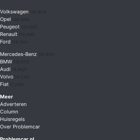
Volkswagen
(30.624)
Opel
(28.289)
Peugeot
(20.535)
Renault
(19.746)
Ford
(14.756)
Mercedes-Benz
(12.828)
BMW
(12.077)
Audi
(9.302)
Volvo
(9.230)
Fiat
(7.264)
Meer
Adverteren
Column
Huisregels
Over Problemcar
Problemcar.nl