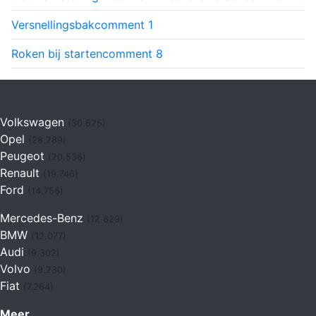
Versnellingsbak
comment
1
Roken bij starten
comment
8
Volkswagen
(30.625)
Opel
(28.289)
Peugeot
(20.536)
Renault
(19.746)
Ford
(14.756)
Mercedes-Benz
(12.829)
BMW
(12.077)
Audi
(9.302)
Volvo
(9.230)
Fiat
(7.264)
Meer