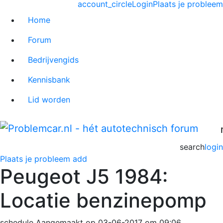
account_circle
Login
Plaats je probleem
Home
Forum
Bedrijvengids
Kennisbank
Lid worden
search
login
Plaats je probleem
add
Peugeot J5 1984:
Locatie benzinepomp
schedule
Aangemaakt op 03-06-2017 om 09:06