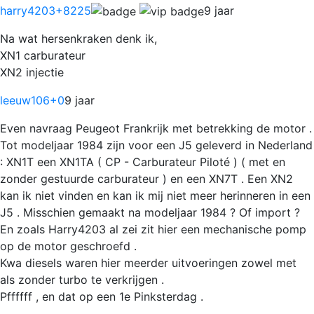
harry4203
+8225
9 jaar
Na wat hersenkraken denk ik,
XN1 carburateur
XN2 injectie
leeuw106
+0
9 jaar
Even navraag Peugeot Frankrijk met betrekking de motor .
Tot modeljaar 1984 zijn voor een J5 geleverd in Nederland
: XN1T een XN1TA ( CP - Carburateur Piloté ) ( met en
zonder gestuurde carburateur ) en een XN7T . Een XN2
kan ik niet vinden en kan ik mij niet meer herinneren in een
J5 . Misschien gemaakt na modeljaar 1984 ? Of import ?
En zoals Harry4203 al zei zit hier een mechanische pomp
op de motor geschroefd .
Kwa diesels waren hier meerder uitvoeringen zowel met
als zonder turbo te verkrijgen .
Pffffff , en dat op een 1e Pinksterdag .