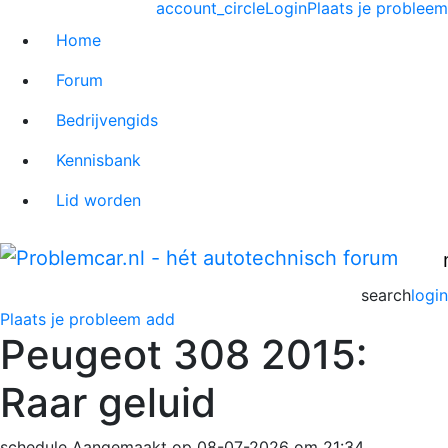
account_circle
Login
Plaats je probleem
Home
Forum
Bedrijvengids
Kennisbank
Lid worden
search
login
Plaats je probleem
add
Peugeot 308 2015:
Raar geluid
schedule
Aangemaakt op 08-07-2026 om 21:34