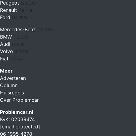
Peugeot
(20.535)
Renault
(19.746)
Ford
(14.756)
Mercedes-Benz
(12.828)
BMW
(12.077)
Audi
(9.302)
Volvo
(9.230)
Fiat
(7.264)
Meer
Adverteren
Column
Huisregels
Over Problemcar
Problemcar.nl
KvK: 02039474
[email protected]
06 1995 4278