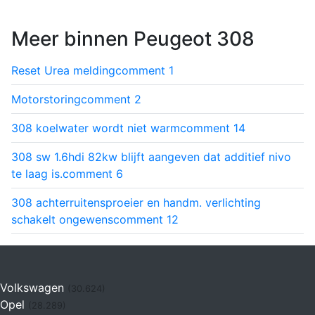
Meer binnen Peugeot 308
Reset Urea melding
comment
1
Motorstoring
comment
2
308 koelwater wordt niet warm
comment
14
308 sw 1.6hdi 82kw blijft aangeven dat additief nivo
te laag is.
comment
6
308 achterruitensproeier en handm. verlichting
schakelt ongewens
comment
12
Volkswagen
(30.624)
Opel
(28.289)