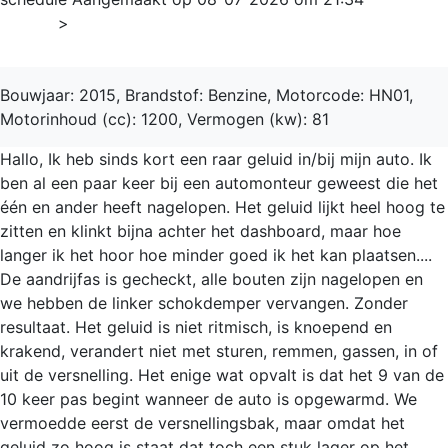
Home
>
308
Bouwjaar: 2015, Brandstof: Benzine, Motorcode: HN01,
Motorinhoud (cc): 1200, Vermogen (kw): 81
Hallo, Ik heb sinds kort een raar geluid in/bij mijn auto. Ik
ben al een paar keer bij een automonteur geweest die het
één en ander heeft nagelopen. Het geluid lijkt heel hoog te
zitten en klinkt bijna achter het dashboard, maar hoe
langer ik het hoor hoe minder goed ik het kan plaatsen....
De aandrijfas is gecheckt, alle bouten zijn nagelopen en
we hebben de linker schokdemper vervangen. Zonder
resultaat. Het geluid is niet ritmisch, is knoepend en
krakend, verandert niet met sturen, remmen, gassen, in of
uit de versnelling. Het enige wat opvalt is dat het 9 van de
10 keer pas begint wanneer de auto is opgewarmd. We
vermoedde eerst de versnellingsbak, maar omdat het
geluid zo hoog is staat dat toch een stuk lager op het