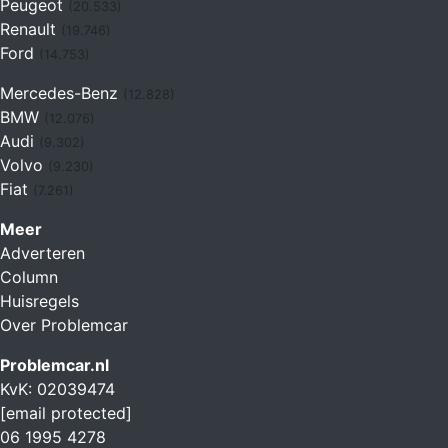
Peugeot
(20.533)
Renault
(19.746)
Ford
(14.753)
Mercedes-Benz
(12.828)
BMW
(12.076)
Audi
(9.302)
Volvo
(9.230)
Fiat
(7.261)
Meer
Adverteren
Column
Huisregels
Over Problemcar
Problemcar.nl
KvK: 02039474
[email protected]
06 1995 4278