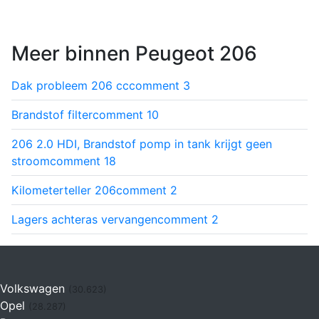
Meer binnen Peugeot 206
Dak probleem 206 cc
comment
3
Brandstof filter
comment
10
206 2.0 HDI, Brandstof pomp in tank krijgt geen
stroom
comment
18
Kilometerteller 206
comment
2
Lagers achteras vervangen
comment
2
Volkswagen
(30.623)
Opel
(28.287)