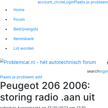
account_circle
Login
Plaats je probleem
Home
Forum
Bedrijvengids
Kennisbank
Lid worden
search
login
Plaats je probleem
add
Peugeot 206 2006:
storing radio .aan uit
schedule
Aangemaakt op 17-10-2023 om 13:10