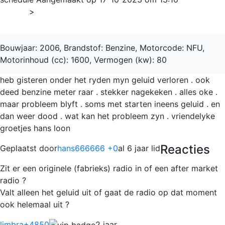
Home
>
206
Bouwjaar: 2006, Brandstof: Benzine, Motorcode: NFU,
Motorinhoud (cc): 1600, Vermogen (kw): 80
heb gisteren onder het ryden myn geluid verloren . ook
deed benzine meter raar . stekker nagekeken . alles oke .
maar probleem blyft . soms met starten ineens geluid . en
dan weer dood . wat kan het probleem zyn . vriendelyke
groetjes hans loon
Reacties
Geplaatst door
hans666666 +0
al 6 jaar lid
Zit er een originele (fabrieks) radio in of een after market
radio ?
Valt alleen het geluid uit of gaat de radio op dat moment
ook helemaal uit ?
limbra
+4850
2 jaar