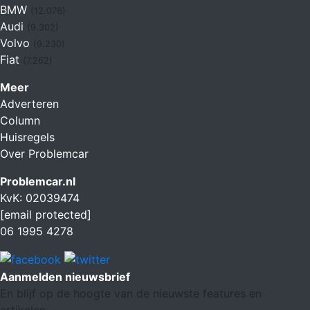
BMW
(12.076)
Audi
(9.302)
Volvo
(9.230)
Fiat
(7.262)
Meer
Adverteren
Column
Huisregels
Over Problemcar
Problemcar.nl
KvK: 02039474
[email protected]
06 1995 4278
Aanmelden nieuwsbrief
En blijf op de hoogte van de nieuwste features en