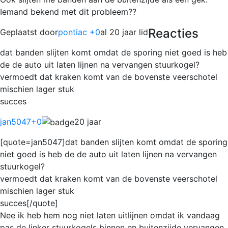
Iemand bekend met dit probleem??
Reacties
Geplaatst door
pontiac +0
al 20 jaar lid
dat banden slijten komt omdat de sporing niet goed is heb
de de auto uit laten lijnen na vervangen stuurkogel?
vermoedt dat kraken komt van de bovenste veerschotel
mischien lager stuk
succes
jan5047
+0
20 jaar
[quote=jan5047]dat banden slijten komt omdat de sporing
niet goed is heb de de auto uit laten lijnen na vervangen
stuurkogel?
vermoedt dat kraken komt van de bovenste veerschotel
mischien lager stuk
succes[/quote]
Nee ik heb hem nog niet laten uitlijnen omdat ik vandaag
pas de linker stuurkogels binnen en buitenzijde vervangen