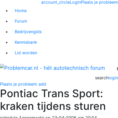
account_circle
Login
Plaats je probleem
Home
Forum
Bedrijvengids
Kennisbank
Lid worden
search
login
Plaats je probleem
add
Pontiac Trans Sport:
kraken tijdens sturen
schedule
Aangemaakt op 23-04-2006 om 20:04