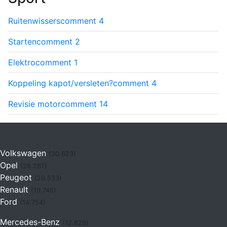
Ruitenwissers
comment
4
Starten
comment
2
Elektro
comment
1
Koppeling kapot/versleten?
comment
4
Revisie motor
comment
14
Volkswagen
(30.623)
Opel
(28.287)
Peugeot
(20.533)
Renault
(19.746)
Ford
(14.754)
Mercedes-Benz
(12.828)