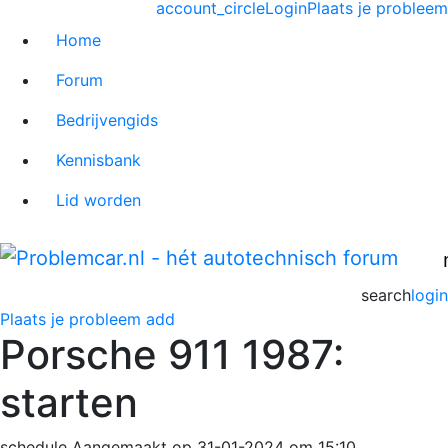
account_circle
Login
Plaats je probleem
Home
Forum
Bedrijvengids
Kennisbank
Lid worden
search
login
Plaats je probleem
add
Porsche 911 1987:
starten
schedule
Aangemaakt op 31-01-2024 om 15:10