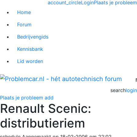
account_circle
Login
Plaats je probleem
Home
Forum
Bedrijvengids
Kennisbank
Lid worden
search
login
Plaats je probleem
add
Renault Scenic:
distributieriem
schedule
Aangemaakt op 18-02-2006 om 22:02