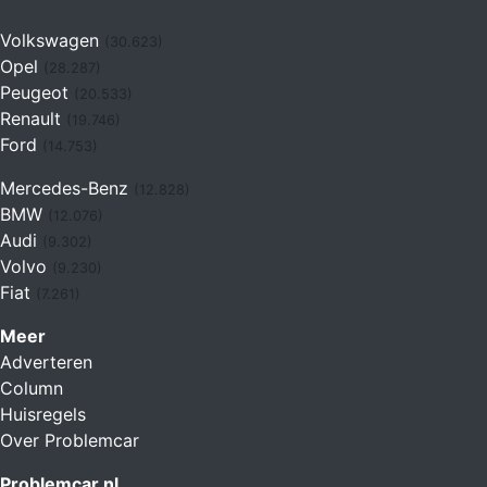
Volkswagen
(30.623)
Opel
(28.287)
Peugeot
(20.533)
Renault
(19.746)
Ford
(14.753)
Mercedes-Benz
(12.828)
BMW
(12.076)
Audi
(9.302)
Volvo
(9.230)
Fiat
(7.261)
Meer
Adverteren
Column
Huisregels
Over Problemcar
Problemcar.nl