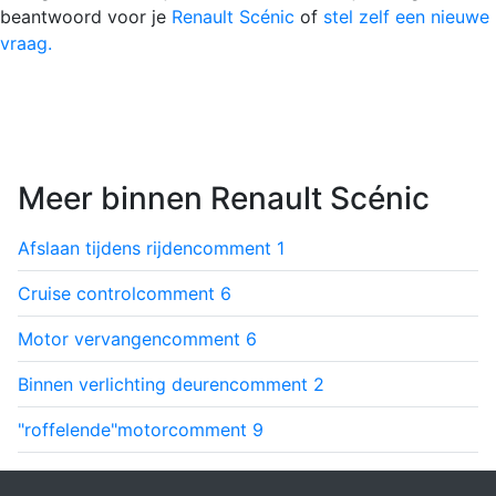
beantwoord voor je
Renault Scénic
of
stel zelf een nieuwe
vraag.
Meer binnen Renault Scénic
Afslaan tijdens rijden
comment
1
Cruise control
comment
6
Motor vervangen
comment
6
Binnen verlichting deuren
comment
2
"roffelende"motor
comment
9