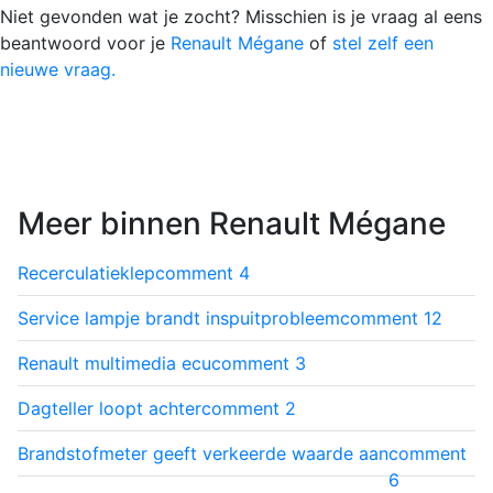
Niet gevonden wat je zocht? Misschien is je vraag al eens
beantwoord voor je
Renault Mégane
of
stel zelf een
nieuwe vraag.
Meer binnen Renault Mégane
Recerculatieklep
comment
4
Service lampje brandt inspuitprobleem
comment
12
Renault multimedia ecu
comment
3
Dagteller loopt achter
comment
2
Brandstofmeter geeft verkeerde waarde aan
comment
6