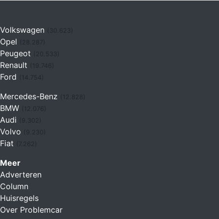
Volkswagen
(30.623)
Opel
(28.287)
Peugeot
(20.533)
Renault
(19.746)
Ford
(14.754)
Mercedes-Benz
(12.828)
BMW
(12.076)
Audi
(9.302)
Volvo
(9.230)
Fiat
(7.262)
Meer
Adverteren
Column
Huisregels
Over Problemcar