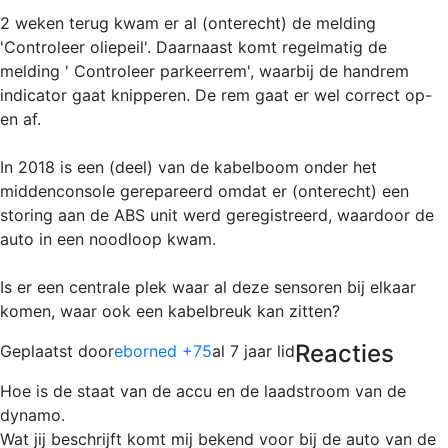
2 weken terug kwam er al (onterecht) de melding
'Controleer oliepeil'. Daarnaast komt regelmatig de
melding ' Controleer parkeerrem', waarbij de handrem
indicator gaat knipperen. De rem gaat er wel correct op-
en af.
In 2018 is een (deel) van de kabelboom onder het
middenconsole gerepareerd omdat er (onterecht) een
storing aan de ABS unit werd geregistreerd, waardoor de
auto in een noodloop kwam.
Is er een centrale plek waar al deze sensoren bij elkaar
komen, waar ook een kabelbreuk kan zitten?
Reacties
Geplaatst door
eborned +75
al 7 jaar lid
Hoe is de staat van de accu en de laadstroom van de
dynamo.
Wat jij beschrijft komt mij bekend voor bij de auto van de