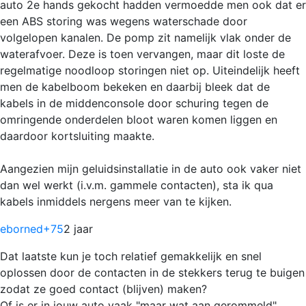
auto 2e hands gekocht hadden vermoedde men ook dat er
een ABS storing was wegens waterschade door
volgelopen kanalen. De pomp zit namelijk vlak onder de
waterafvoer. Deze is toen vervangen, maar dit loste de
regelmatige noodloop storingen niet op. Uiteindelijk heeft
men de kabelboom bekeken en daarbij bleek dat de
kabels in de middenconsole door schuring tegen de
omringende onderdelen bloot waren komen liggen en
daardoor kortsluiting maakte.
Aangezien mijn geluidsinstallatie in de auto ook vaker niet
dan wel werkt (i.v.m. gammele contacten), sta ik qua
kabels inmiddels nergens meer van te kijken.
eborned
+75
2 jaar
Dat laatste kun je toch relatief gemakkelijk en snel
oplossen door de contacten in de stekkers terug te buigen
zodat ze goed contact (blijven) maken?
Of is er in jouw auto vaak "maar wat aan gerommeld"