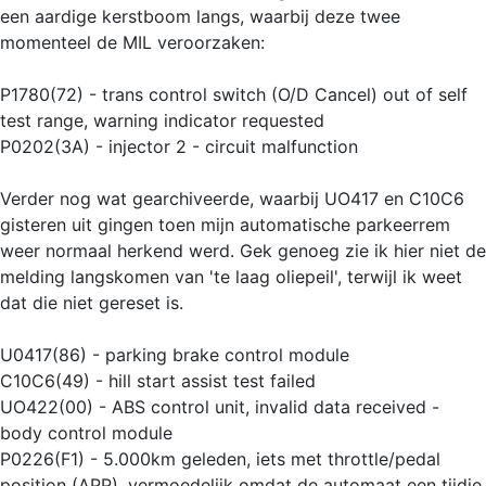
een aardige kerstboom langs, waarbij deze twee
momenteel de MIL veroorzaken:
P1780(72) - trans control switch (O/D Cancel) out of self
test range, warning indicator requested
P0202(3A) - injector 2 - circuit malfunction
Verder nog wat gearchiveerde, waarbij UO417 en C10C6
gisteren uit gingen toen mijn automatische parkeerrem
weer normaal herkend werd. Gek genoeg zie ik hier niet de
melding langskomen van 'te laag oliepeil', terwijl ik weet
dat die niet gereset is.
U0417(86) - parking brake control module
C10C6(49) - hill start assist test failed
UO422(00) - ABS control unit, invalid data received -
body control module
P0226(F1) - 5.000km geleden, iets met throttle/pedal
position (APP), vermoedelijk omdat de automaat een tijdje