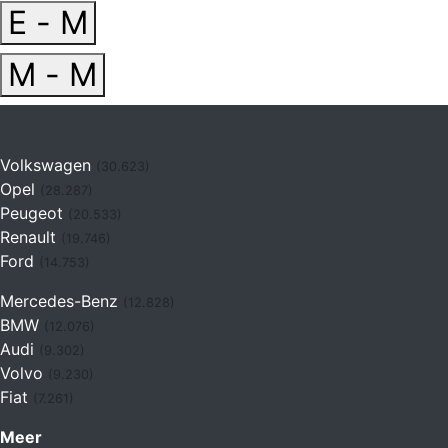
E - M
M - M
Volkswagen
(30.623)
Opel
(28.287)
Peugeot
(20.533)
Renault
(19.746)
Ford
(14.753)
Mercedes-Benz
(12.828)
BMW
(12.076)
Audi
(9.302)
Volvo
(9.230)
Fiat
(7.261)
Meer