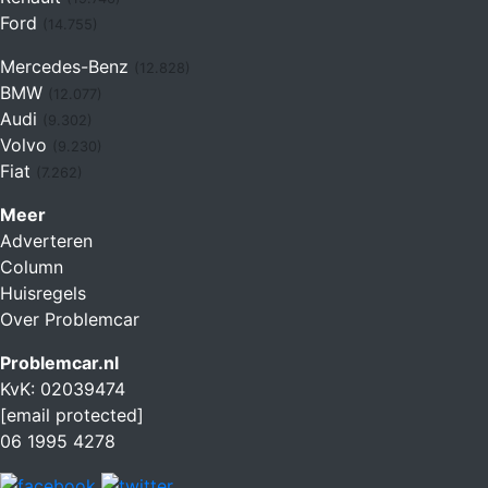
Ford
(14.755)
Mercedes-Benz
(12.828)
BMW
(12.077)
Audi
(9.302)
Volvo
(9.230)
Fiat
(7.262)
Meer
Adverteren
Column
Huisregels
Over Problemcar
Problemcar.nl
KvK: 02039474
[email protected]
06 1995 4278