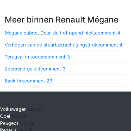
Meer binnen Renault Mégane
Megane cabrio, Deur sluit of opend niet..
comment
4
Verhogen van de stuurbekrachtigingsdruk
comment
4
Terugval in toeren
comment
3
Zoemend geluid
comment
3
Back fire
comment
29
Volkswagen
(30.624)
Opel
(28.288)
Peugeot
(20.535)
Renault
(19.746)