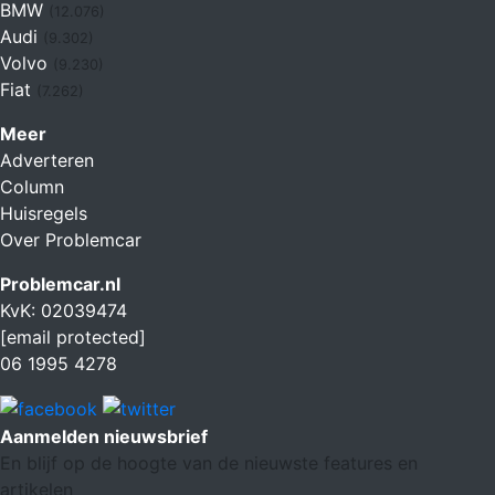
BMW
(12.076)
Audi
(9.302)
Volvo
(9.230)
Fiat
(7.262)
Meer
Adverteren
Column
Huisregels
Over Problemcar
Problemcar.nl
KvK: 02039474
[email protected]
06 1995 4278
Aanmelden nieuwsbrief
En blijf op de hoogte van de nieuwste features en
artikelen