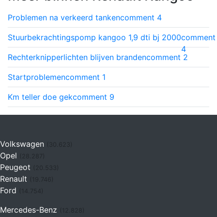
Problemen na verkeerd tanken
comment
4
Stuurbekrachtingspomp kangoo 1,9 dti bj 2000
comment
4
Rechterknipperlichten blijven branden
comment
2
Startproblemen
comment
1
Km teller doe gek
comment
9
Volkswagen
(30.623)
Opel
(28.287)
Peugeot
(20.533)
Renault
(19.746)
Ford
(14.754)
Mercedes-Benz
(12.828)