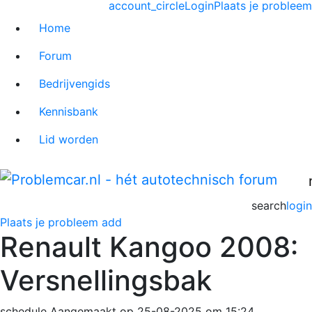
account_circle
Login
Plaats je probleem
Home
Forum
Bedrijvengids
Kennisbank
Lid worden
search
login
Plaats je probleem
add
Renault Kangoo 2008:
Versnellingsbak
schedule
Aangemaakt op 25-08-2025 om 15:24