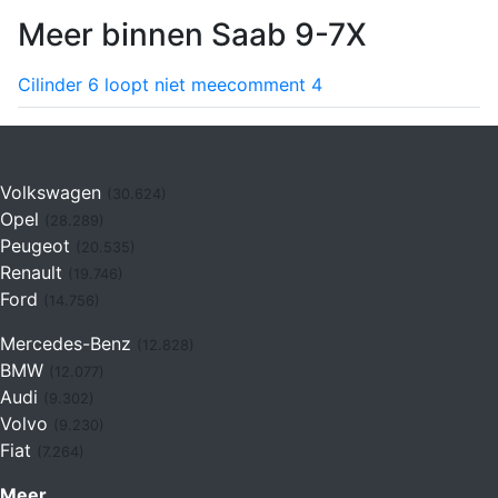
Meer binnen Saab 9-7X
Cilinder 6 loopt niet mee
comment
4
Volkswagen
(30.624)
Opel
(28.289)
Peugeot
(20.535)
Renault
(19.746)
Ford
(14.756)
Mercedes-Benz
(12.828)
BMW
(12.077)
Audi
(9.302)
Volvo
(9.230)
Fiat
(7.264)
Meer