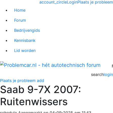
account_circle
Login
Plaats je probleem
Home
Forum
Bedrijvengids
Kennisbank
Lid worden
search
login
Plaats je probleem
add
Saab 9-7X 2007:
Ruitenwissers
schedule
Aangemaakt op 04-09-2025 om 11:43