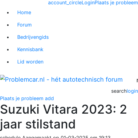
account_circle
Login
Plaats je probleem
Home
Forum
Bedrijvengids
Kennisbank
Lid worden
search
login
Plaats je probleem
add
Suzuki Vitara 2023: 2
jaar stilstand
schedule
Aangemaakt op 01-03-2025 om 19:13