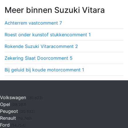
Meer binnen Suzuki Vitara
Achterrem vast
comment
7
Roest onder kunstof stukken
comment
1
Rokende Suzuki Vitara
comment
2
Zekering Slaat Door
comment
5
Bij geluid bij koude motor
comment
1
Volkswagen
(30.623)
Opel
(28.287)
Peugeot
(20.533)
Renault
(19.746)
Ford
(14.754)