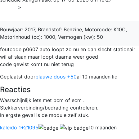
Home
>
Celerio
Bouwjaar: 2017, Brandstof: Benzine, Motorcode: K10C,
Motorinhoud (cc): 1000, Vermogen (kw): 50
foutcode p0607 auto loopt zo nu en dan slecht stationair
wil af slaan maar loopt daarna weer goed
code gewist komt nu niet terug
Geplaatst door
blauwe doos +50
al 10 maanden lid
Reacties
Wasrschijnlijk iets met pcm of ecm .
Stekkerverbinding/bedrading controleren.
In ergste geval is de module zelf stuk.
kaleido 1
+21095
10 maanden