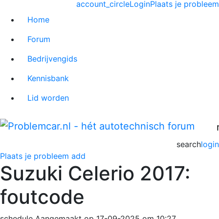
account_circle
Login
Plaats je probleem
Home
Forum
Bedrijvengids
Kennisbank
Lid worden
search
login
Plaats je probleem
add
Suzuki Celerio 2017:
foutcode
schedule
Aangemaakt op 17-09-2025 om 10:27