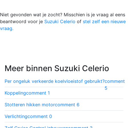
Niet gevonden wat je zocht? Misschien is je vraag al eens
beantwoord voor je
Suzuki Celerio
of
stel zelf een nieuwe
vraag.
Meer binnen Suzuki Celerio
Per ongeluk verkeerde koelvloeistof gebruikt?
comment
5
Koppeling
comment
1
Stotteren hikken motor
comment
6
Verlichting
comment
0
Zelf Cruise Control inbouwen
comment
3