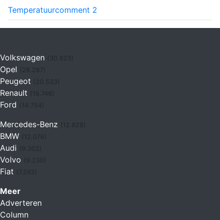
Temperatuur
comment
2
Volkswagen
(30.623)
Opel
(28.287)
Peugeot
(20.533)
Renault
(19.746)
Ford
(14.754)
Mercedes-Benz
(12.828)
BMW
(12.076)
Audi
(9.302)
Volvo
(9.230)
Fiat
(7.262)
Meer
Adverteren
Column