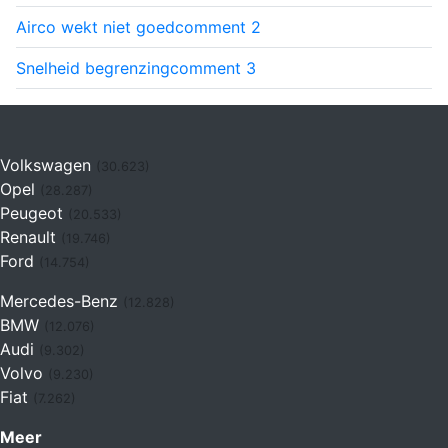
Airco wekt niet goed
comment
2
Snelheid begrenzing
comment
3
Volkswagen
(30.623)
Opel
(28.287)
Peugeot
(20.533)
Renault
(19.746)
Ford
(14.754)
Mercedes-Benz
(12.828)
BMW
(12.076)
Audi
(9.302)
Volvo
(9.230)
Fiat
(7.262)
Meer