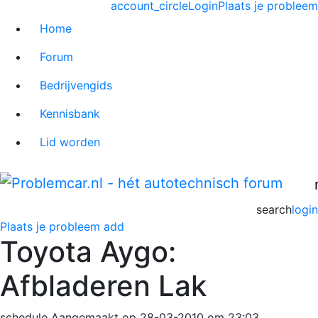
account_circle
Login
Plaats je probleem
Home
Forum
Bedrijvengids
Kennisbank
Lid worden
search
login
Plaats je probleem
add
Toyota Aygo:
Afbladeren Lak
schedule
Aangemaakt op 28-03-2010 om 23:03