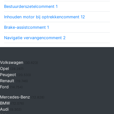
Bestuurderszetel
comment
1
Inhouden motor bij optrekken
comment
12
Brake-assist
comment
1
Navigatie vervangen
comment
2
Volkswagen
(30.623)
Opel
(28.287)
Peugeot
(20.533)
Renault
(19.746)
Ford
(14.754)
Mercedes-Benz
(12.828)
BMW
(12.076)
Audi
(9.302)