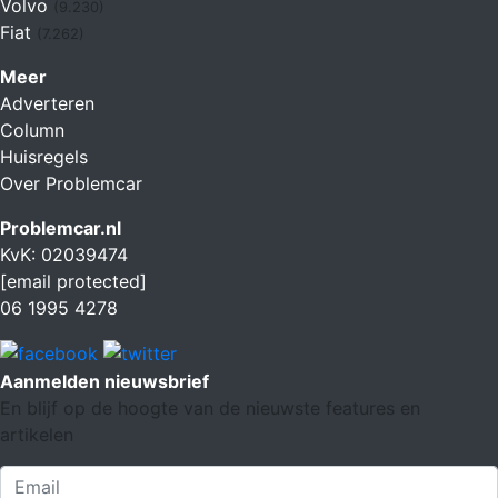
Volvo
(9.230)
Fiat
(7.262)
Meer
Adverteren
Column
Huisregels
Over Problemcar
Problemcar.nl
KvK: 02039474
[email protected]
06 1995 4278
Aanmelden nieuwsbrief
En blijf op de hoogte van de nieuwste features en
artikelen