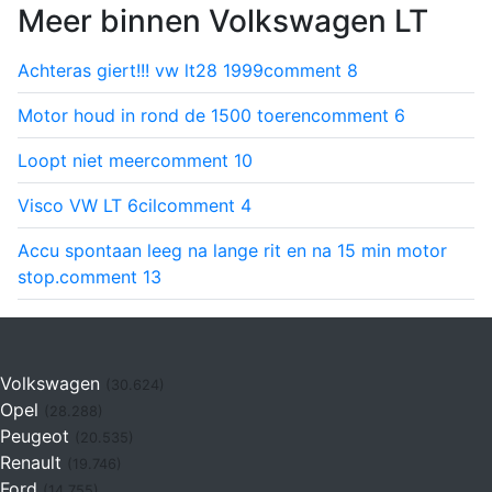
Meer binnen Volkswagen LT
Achteras giert!!! vw lt28 1999
comment
8
Motor houd in rond de 1500 toeren
comment
6
Loopt niet meer
comment
10
Visco VW LT 6cil
comment
4
Accu spontaan leeg na lange rit en na 15 min motor
stop.
comment
13
Volkswagen
(30.624)
Opel
(28.288)
Peugeot
(20.535)
Renault
(19.746)
Ford
(14.755)