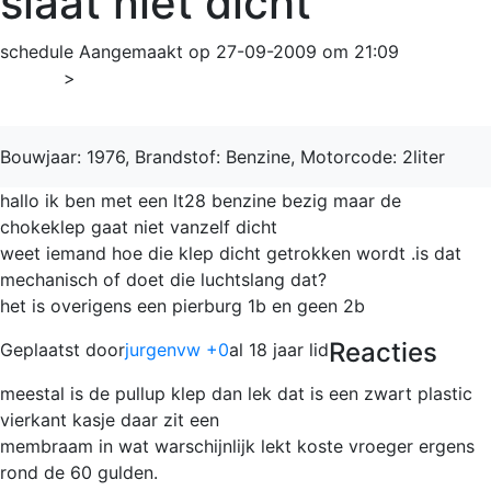
slaat niet dicht
schedule
Aangemaakt op 27-09-2009 om 21:09
Home
>
LT
Bouwjaar: 1976, Brandstof: Benzine, Motorcode: 2liter
hallo ik ben met een lt28 benzine bezig maar de
chokeklep gaat niet vanzelf dicht
weet iemand hoe die klep dicht getrokken wordt .is dat
mechanisch of doet die luchtslang dat?
het is overigens een pierburg 1b en geen 2b
Reacties
Geplaatst door
jurgenvw +0
al 18 jaar lid
meestal is de pullup klep dan lek dat is een zwart plastic
vierkant kasje daar zit een
membraam in wat warschijnlijk lekt koste vroeger ergens
rond de 60 gulden.