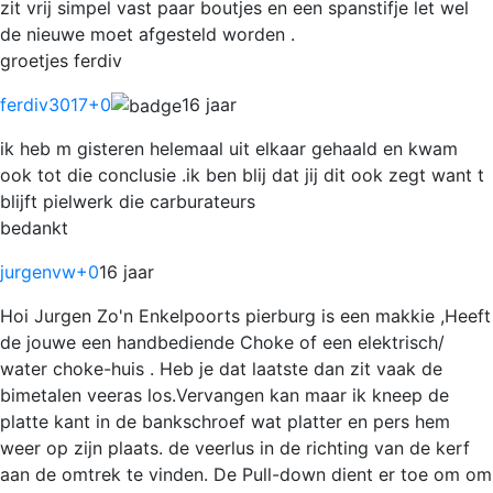
zit vrij simpel vast paar boutjes en een spanstifje let wel
de nieuwe moet afgesteld worden .
groetjes ferdiv
ferdiv3017
+0
16 jaar
ik heb m gisteren helemaal uit elkaar gehaald en kwam
ook tot die conclusie .ik ben blij dat jij dit ook zegt want t
blijft pielwerk die carburateurs
bedankt
jurgenvw
+0
16 jaar
Hoi Jurgen Zo'n Enkelpoorts pierburg is een makkie ,Heeft
de jouwe een handbediende Choke of een elektrisch/
water choke-huis . Heb je dat laatste dan zit vaak de
bimetalen veeras los.Vervangen kan maar ik kneep de
platte kant in de bankschroef wat platter en pers hem
weer op zijn plaats. de veerlus in de richting van de kerf
aan de omtrek te vinden. De Pull-down dient er toe om om