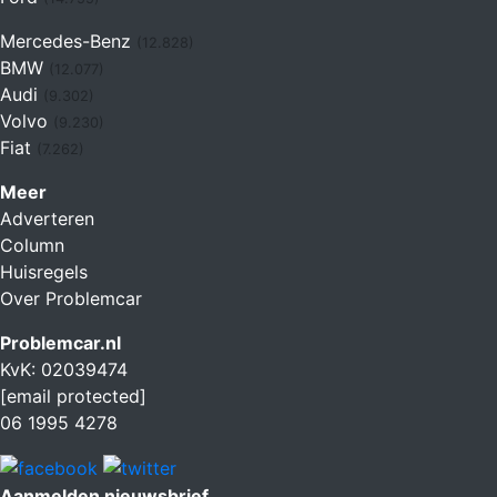
Mercedes-Benz
(12.828)
BMW
(12.077)
Audi
(9.302)
Volvo
(9.230)
Fiat
(7.262)
Meer
Adverteren
Column
Huisregels
Over Problemcar
Problemcar.nl
KvK: 02039474
[email protected]
06 1995 4278
Aanmelden nieuwsbrief