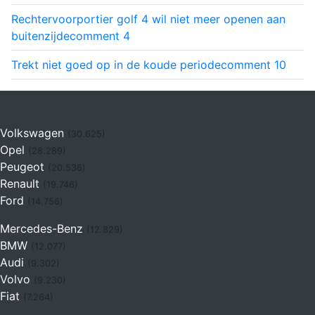
Rechtervoorportier golf 4 wil niet meer openen aan
buitenzijde
comment
4
Trekt niet goed op in de koude periode
comment
10
Volkswagen
(30.625)
Opel
(28.289)
Peugeot
(20.536)
Renault
(19.746)
Ford
(14.756)
Mercedes-Benz
(12.829)
BMW
(12.077)
Audi
(9.302)
Volvo
(9.230)
Fiat
(7.264)