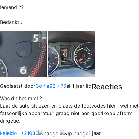
Iemand ??
Bedankt .
Reacties
Geplaatst door
Golfie92 +75
al 1 jaar lid
Was dit het mml ?
Laat de auto uitlezen en plaats de foutcodes hier , wel met
fatsoenlijke apparatuur graag niet een goedkoop afterm
dingetje.
kaleido 1
+21080
1 jaar