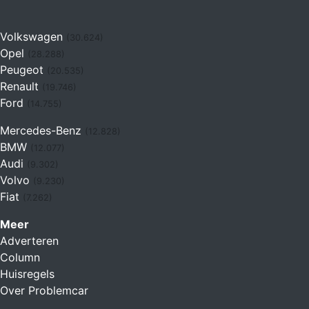
Volkswagen
(30.624)
Opel
(28.288)
Peugeot
(20.535)
Renault
(19.746)
Ford
(14.755)
Mercedes-Benz
(12.828)
BMW
(12.077)
Audi
(9.302)
Volvo
(9.230)
Fiat
(7.262)
Meer
Adverteren
Column
Huisregels
Over Problemcar