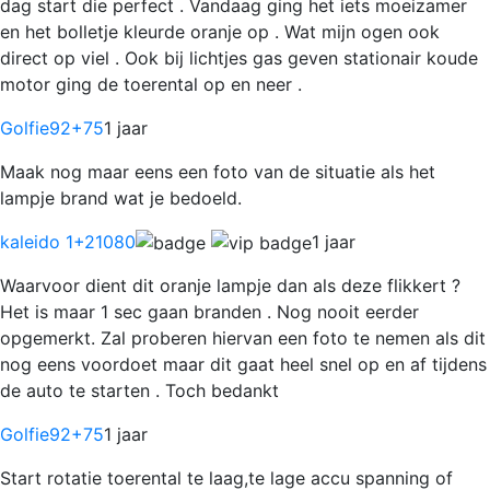
dag start die perfect . Vandaag ging het iets moeizamer
en het bolletje kleurde oranje op . Wat mijn ogen ook
direct op viel . Ook bij lichtjes gas geven stationair koude
motor ging de toerental op en neer .
Golfie92
+75
1 jaar
Maak nog maar eens een foto van de situatie als het
lampje brand wat je bedoeld.
kaleido 1
+21080
1 jaar
Waarvoor dient dit oranje lampje dan als deze flikkert ?
Het is maar 1 sec gaan branden . Nog nooit eerder
opgemerkt. Zal proberen hiervan een foto te nemen als dit
nog eens voordoet maar dit gaat heel snel op en af tijdens
de auto te starten . Toch bedankt
Golfie92
+75
1 jaar
Start rotatie toerental te laag,te lage accu spanning of