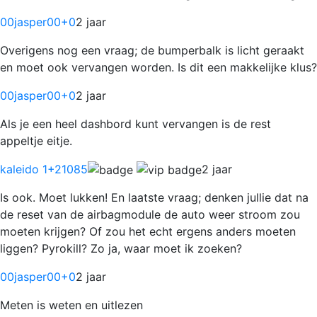
00jasper00
+0
2 jaar
Overigens nog een vraag; de bumperbalk is licht geraakt
en moet ook vervangen worden. Is dit een makkelijke klus?
00jasper00
+0
2 jaar
Als je een heel dashbord kunt vervangen is de rest
appeltje eitje.
kaleido 1
+21085
2 jaar
Is ook. Moet lukken! En laatste vraag; denken jullie dat na
de reset van de airbagmodule de auto weer stroom zou
moeten krijgen? Of zou het echt ergens anders moeten
liggen? Pyrokill? Zo ja, waar moet ik zoeken?
00jasper00
+0
2 jaar
Meten is weten en uitlezen