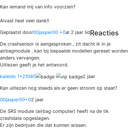
Kan iemand mij van info voorzien?
Alvast heel veel dank!!
Reacties
Geplaatst door
00jasper00 +0
al 2 jaar lid
De crashsensor is aangesproken , zit dacht ik in je
airbagmodule , kan bij bepaalde modellen gereset worden
anders vervangen.
Uitlezen geeft je het antwoord.
kaleido 1
+21085
2 jaar
Kan uitlezen nog steeds als er geen stroom op staat?
00jasper00
+0
2 jaar
De SRS module (airbag computer) heeft na de tik
crashdata opgeslagen.
Er zijn bedrijven die dat kunnen wissen.