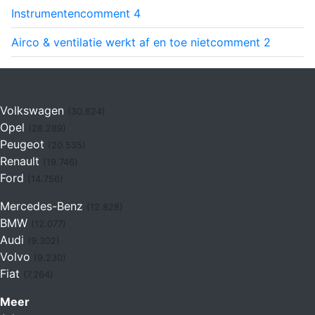
Instrumenten
comment
4
Airco & ventilatie werkt af en toe niet
comment
2
Volkswagen
(30.624)
Opel
(28.289)
Peugeot
(20.535)
Renault
(19.746)
Ford
(14.756)
Mercedes-Benz
(12.828)
BMW
(12.077)
Audi
(9.302)
Volvo
(9.230)
Fiat
(7.264)
Meer