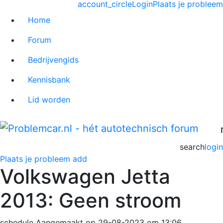
account_circle
Login
Plaats je probleem
Home
Forum
Bedrijvengids
Kennisbank
Lid worden
search
login
Plaats je probleem
add
Volkswagen Jetta
2013: Geen stroom
schedule
Aangemaakt op 29-08-2023 om 13:06