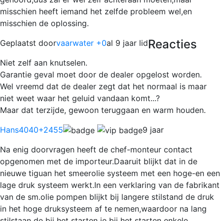
misschien heeft iemand het zelfde probleem wel,en
misschien de oplossing.
Reacties
Geplaatst door
vaarwater +0
al 9 jaar lid
Niet zelf aan knutselen.
Garantie geval moet door de dealer opgelost worden.
Wel vreemd dat de dealer zegt dat het normaal is maar
niet weet waar het geluid vandaan komt...?
Maar dat terzijde, gewoon teruggaan en warm houden.
Hans4040
+2455
9 jaar
Na enig doorvragen heeft de chef-monteur contact
opgenomen met de importeur.Daaruit blijkt dat in de
nieuwe tiguan het smeerolie systeem met een hoge-en een
lage druk systeem werkt.In een verklaring van de fabrikant
van de sm.olie pompen blijkt bij langere stilstand de druk
in het hoge druksysteem af te nemen,waardoor na lang
stilstaan de bij het starten je bij het starten enkele