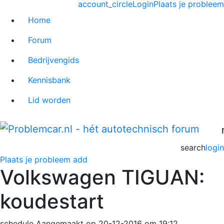
account_circle
Login
Plaats je probleem
Home
Forum
Bedrijvengids
Kennisbank
Lid worden
search
login
Plaats je probleem
add
Volkswagen TIGUAN:
koudestart
schedule
Aangemaakt op 20-12-2016 om 19:12