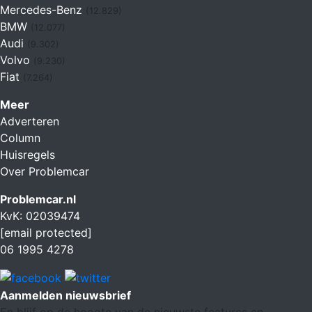
Mercedes-Benz
(12.829)
BMW
(12.077)
Audi
(9.302)
Volvo
(9.230)
Fiat
(7.264)
Meer
Adverteren
Column
Huisregels
Over Problemcar
Problemcar.nl
KvK: 02039474
[email protected]
06 1995 4278
Aanmelden nieuwsbrief