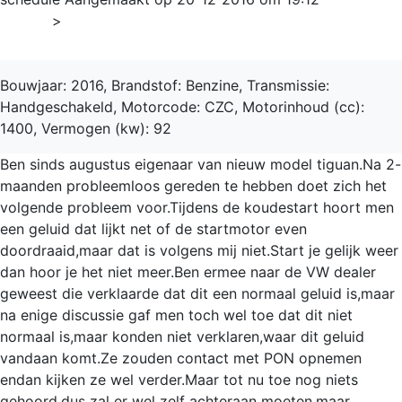
Home
>
Tiguan
Bouwjaar: 2016, Brandstof: Benzine, Transmissie:
Handgeschakeld, Motorcode: CZC, Motorinhoud (cc):
1400, Vermogen (kw): 92
Ben sinds augustus eigenaar van nieuw model tiguan.Na 2-
maanden probleemloos gereden te hebben doet zich het
volgende probleem voor.Tijdens de koudestart hoort men
een geluid dat lijkt net of de startmotor even
doordraaid,maar dat is volgens mij niet.Start je gelijk weer
dan hoor je het niet meer.Ben ermee naar de VW dealer
geweest die verklaarde dat dit een normaal geluid is,maar
na enige discussie gaf men toch wel toe dat dit niet
normaal is,maar konden niet verklaren,waar dit geluid
vandaan komt.Ze zouden contact met PON opnemen
endan kijken ze wel verder.Maar tot nu toe nog niets
gehoord,dus zal er wel zelf achteraan moeten,maar