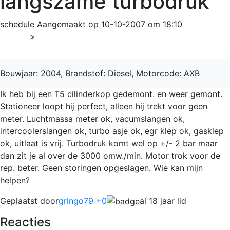
langszame turbodruk
schedule
Aangemaakt op 10-10-2007 om 18:10
Home
>
Transporter
Bouwjaar: 2004, Brandstof: Diesel, Motorcode: AXB
Ik heb bij een T5 cilinderkop gedemont. en weer gemont.
Stationeer loopt hij perfect, alleen hij trekt voor geen
meter. Luchtmassa meter ok, vacumslangen ok,
intercoolerslangen ok, turbo asje ok, egr klep ok, gasklep
ok, uitlaat is vrij. Turbodruk komt wel op +/- 2 bar maar
dan zit je al over de 3000 omw./min. Motor trok voor de
rep. beter. Geen storingen opgeslagen. Wie kan mijn
helpen?
Geplaatst door
gringo79 +0
al 18 jaar lid
Reacties