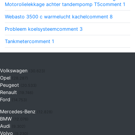
Motorolielekkage achter tandempomp T5
comment
1
Webasto 3500 c warmelucht kachel
comment
8
Probleem koelsysteem
comment
3
Tankmeter
comment
1
Volkswagen
(30.623)
Opel
(28.287)
Peugeot
(20.533)
Renault
(19.746)
Ford
(14.753)
Mercedes-Benz
(12.828)
BMW
(12.076)
Audi
(9.302)
Volvo
(9.230)