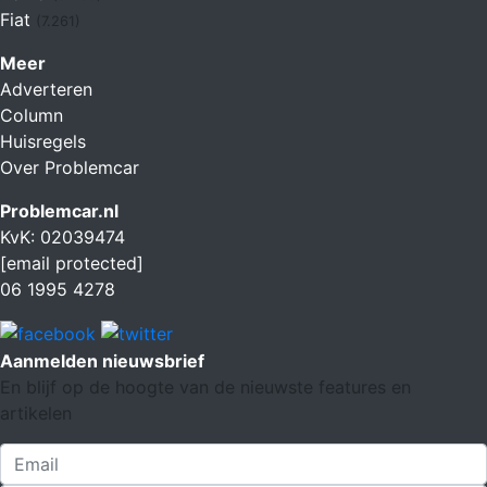
Fiat
(7.261)
Meer
Adverteren
Column
Huisregels
Over Problemcar
Problemcar.nl
KvK: 02039474
[email protected]
06 1995 4278
Aanmelden nieuwsbrief
En blijf op de hoogte van de nieuwste features en
artikelen