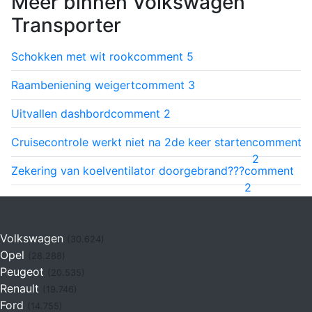
Meer binnen Volkswagen
Transporter
Schokken met wit rook
comment
5
Raambeniening weigert
comment
3
Uitvallen dashbord
comment
2
Cruisecontrole werkt niet na 2de keer starten
comment
2
Zekering van koelventilator doorgebrand???
comment
2
Volkswagen
(30.624)
Opel
(28.288)
Peugeot
(20.535)
Renault
(19.746)
Ford
(14.755)