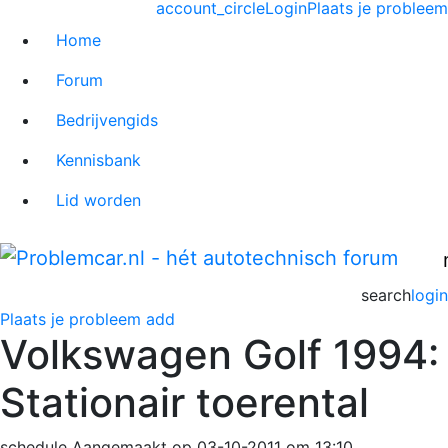
account_circle
Login
Plaats je probleem
Home
Forum
Bedrijvengids
Kennisbank
Lid worden
search
login
Plaats je probleem
add
Volkswagen Golf 1994:
Stationair toerental
schedule
Aangemaakt op 03-10-2011 om 13:10