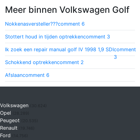
Meer binnen Volkswagen Golf
Nokkenasversteller???
comment
6
Stottert houd in tijden optrekken
comment
3
Ik zoek een repair manual golf IV 1998 1,9 SDI
comment
3
Schokkend optrekken
comment
2
Afslaan
comment
6
Volkswagen
(30.624)
Opel
(28.289)
Peugeot
(20.535)
Renault
(19.746)
Ford
(14.756)