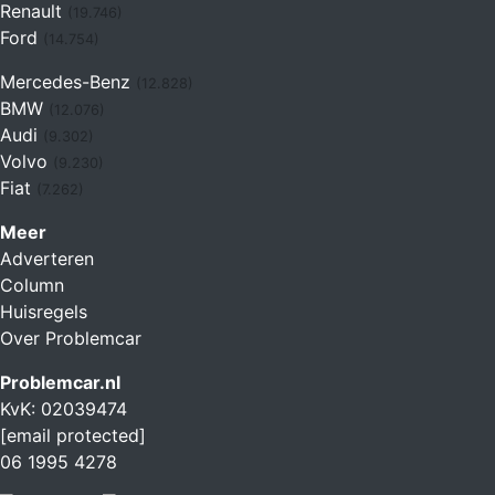
Renault
(19.746)
Ford
(14.754)
Mercedes-Benz
(12.828)
BMW
(12.076)
Audi
(9.302)
Volvo
(9.230)
Fiat
(7.262)
Meer
Adverteren
Column
Huisregels
Over Problemcar
Problemcar.nl
KvK: 02039474
[email protected]
06 1995 4278