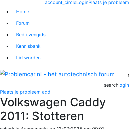
account_circle
Login
Plaats je probleem
Home
Forum
Bedrijvengids
Kennisbank
Lid worden
search
login
Plaats je probleem
add
Volkswagen Caddy
2011: Stotteren
schedule
Aangemaakt op 12-07-2025 om 09:01