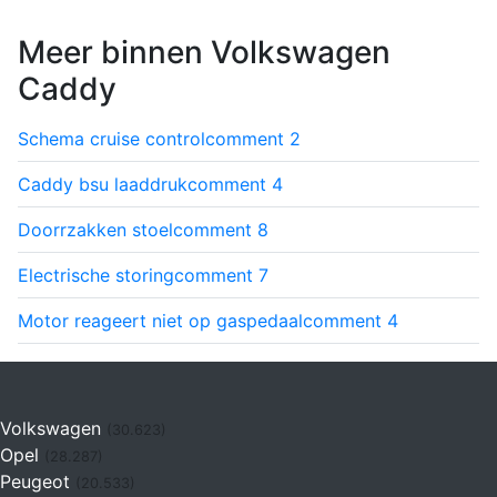
Meer binnen Volkswagen
Caddy
Schema cruise control
comment
2
Caddy bsu laaddruk
comment
4
Doorrzakken stoel
comment
8
Electrische storing
comment
7
Motor reageert niet op gaspedaal
comment
4
Volkswagen
(30.623)
Opel
(28.287)
Peugeot
(20.533)