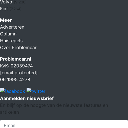
Volvo
(9.230)
Fiat
(7.264)
Meer
Adverteren
Column
Huisregels
Over Problemcar
Problemcar.nl
KvK: 02039474
[email protected]
06 1995 4278
Aanmelden nieuwsbrief
En blijf op de hoogte van de nieuwste features en
artikelen