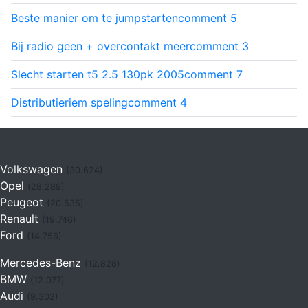
Beste manier om te jumpstarten
comment
5
Bij radio geen + overcontakt meer
comment
3
Slecht starten t5 2.5 130pk 2005
comment
7
Distributieriem speling
comment
4
Volkswagen
(30.624)
Opel
(28.289)
Peugeot
(20.535)
Renault
(19.746)
Ford
(14.756)
Mercedes-Benz
(12.828)
BMW
(12.077)
Audi
(9.302)