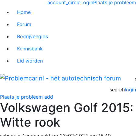
account_circle
Login
Plaats je probleem
Home
Forum
Bedrijvengids
Kennisbank
Lid worden
search
login
Plaats je probleem
add
Volkswagen Golf 2015:
Witte rook
schedule
Aangemaakt op 23-02-2024 om 15:40