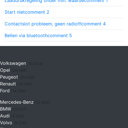
Laaddrukregeling onder min. waarde
comment
1
Start niet
comment
2
Contactslot probleem, geen radio!!!
comment
4
Bellen via bluetooth
comment
5
Volkswagen
(30.624)
Opel
(28.288)
Peugeot
(20.535)
Renault
(19.746)
Ford
(14.755)
Mercedes-Benz
(12.828)
BMW
(12.077)
Audi
(9.302)
Volvo
(9.230)