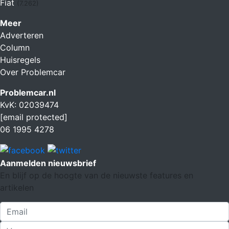
Fiat
(7.262)
Meer
Adverteren
Column
Huisregels
Over Problemcar
Problemcar.nl
KvK: 02039474
[email protected]
06 1995 4278
Aanmelden nieuwsbrief
En blijf op de hoogte van de nieuwste features en
artikelen