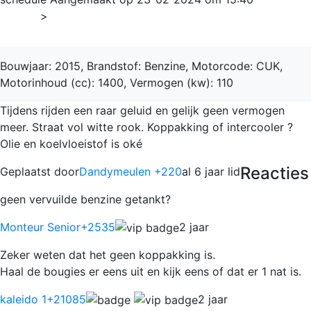
Home
>
Golf
Bouwjaar: 2015, Brandstof: Benzine, Motorcode: CUK,
Motorinhoud (cc): 1400, Vermogen (kw): 110
Tijdens rijden een raar geluid en gelijk geen vermogen
meer. Straat vol witte rook. Koppakking of intercooler ?
Olie en koelvloeistof is oké
Reacties
Geplaatst door
Dandymeulen +220
al 6 jaar lid
geen vervuilde benzine getankt?
Monteur Senior
+2535
2 jaar
Zeker weten dat het geen koppakking is.
Haal de bougies er eens uit en kijk eens of dat er 1 nat is.
kaleido 1
+21085
2 jaar