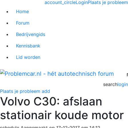
account_circle
Login
Plaats je probleem
Home
Forum
Bedrijvengids
Kennisbank
Lid worden
search
login
Plaats je probleem
add
Volvo C30: afslaan
stationair koude motor
schedule
Aangemaakt op 17-12-2017 om 14:12