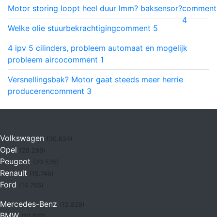
Motor storing loopt heel duur lmm? baksensor?
comment
4
Welke olie stuurbekrachtiging
comment
5
4 ipv 5 cilinders, probleem automaat en mogelijk
probleem airco
comment
1
Versnellingsbak? Motor gaat steeds meer herrie
produceren
comment
3
Volkswagen
(30.624)
Opel
(28.289)
Peugeot
(20.535)
Renault
(19.746)
Ford
(14.756)
Mercedes-Benz
(12.828)
BMW
(12.077)