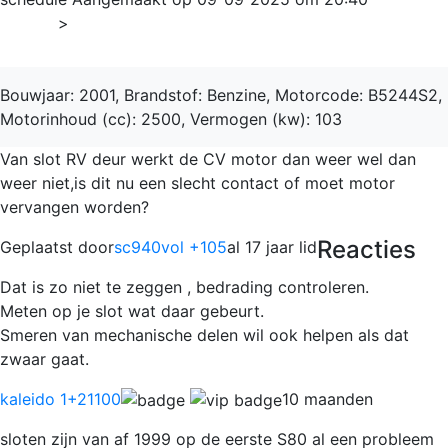
Home
>
V70
Bouwjaar: 2001, Brandstof: Benzine, Motorcode: B5244S2,
Motorinhoud (cc): 2500, Vermogen (kw): 103
Van slot RV deur werkt de CV motor dan weer wel dan
weer niet,is dit nu een slecht contact of moet motor
vervangen worden?
Reacties
Geplaatst door
sc940vol +105
al 17 jaar lid
Dat is zo niet te zeggen , bedrading controleren.
Meten op je slot wat daar gebeurt.
Smeren van mechanische delen wil ook helpen als dat
zwaar gaat.
kaleido 1
+21100
10 maanden
sloten zijn van af 1999 op de eerste S80 al een probleem