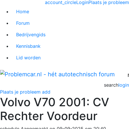
account_circle
Login
Plaats je probleem
Home
Forum
Bedrijvengids
Kennisbank
Lid worden
search
login
Plaats je probleem
add
Volvo V70 2001: CV
Rechter Voordeur
schedule
Aangemaakt op 09-09-2025 om 20:40