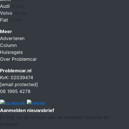
Audi
(9.302)
Volvo
(9.230)
Fiat
(7.264)
Meer
Adverteren
Column
Huisregels
Over Problemcar
Problemcar.nl
KvK: 02039474
[email protected]
06 1995 4278
Aanmelden nieuwsbrief
En blijf op de hoogte van de nieuwste features en
artikelen