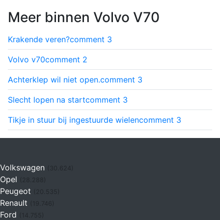
Meer binnen Volvo V70
Krakende veren?
comment
3
Volvo v70
comment
2
Achterklep wil niet open.
comment
3
Slecht lopen na start
comment
3
Tikje in stuur bij ingestuurde wielen
comment
3
Volkswagen
(30.624)
Opel
(28.288)
Peugeot
(20.535)
Renault
(19.746)
Ford
(14.755)