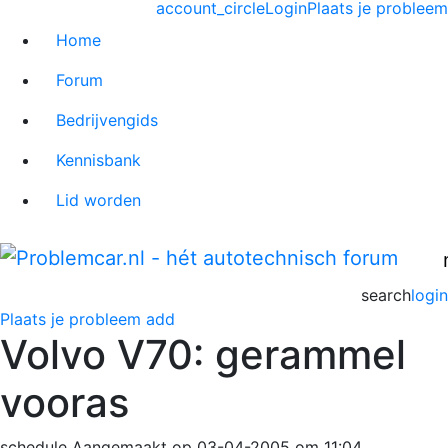
account_circle
Login
Plaats je probleem
Home
Forum
Bedrijvengids
Kennisbank
Lid worden
search
login
Plaats je probleem
add
Volvo V70: gerammel
vooras
schedule
Aangemaakt op 03-04-2005 om 11:04