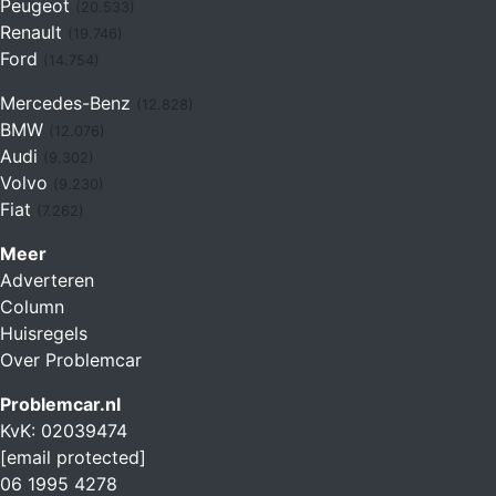
Peugeot
(20.533)
Renault
(19.746)
Ford
(14.754)
Mercedes-Benz
(12.828)
BMW
(12.076)
Audi
(9.302)
Volvo
(9.230)
Fiat
(7.262)
Meer
Adverteren
Column
Huisregels
Over Problemcar
Problemcar.nl
KvK: 02039474
[email protected]
06 1995 4278