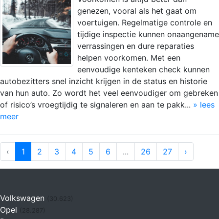
genezen, vooral als het gaat om
voertuigen. Regelmatige controle en
tijdige inspectie kunnen onaangename
verrassingen en dure reparaties
helpen voorkomen. Met een
eenvoudige kenteken check kunnen
autobezitters snel inzicht krijgen in de status en historie
van hun auto. Zo wordt het veel eenvoudiger om gebreken
of risico’s vroegtijdig te signaleren en aan te pakk...
» lees
meer
‹
1
2
3
4
5
6
...
26
27
›
Volkswagen
(30.623)
Opel
(28.287)